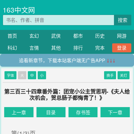
163中文网
搜索
首页
玄幻
武侠
都市
历史
网游
科幻
言情
其他
排行
完本
登录
追看新章节，下载本站客户端无广告APP
↓↓↓
字体
大
中
小
换手
关灯
第三百三十四章番外篇：团宠小公主贺思玥-《夫人给
次机会，贺总肠子都悔青了！》
上一章
目录
存书签
下一章
第(1/3)页