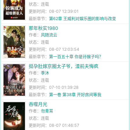
状态：连载
更新时间：08-07 12:39:01
最新章节：
第62章 王威利对娱乐圈的影响与改变
那年秋实1980
作者：
风随流云
状态：连载
更新时间：08-07 12:03:54
最新章节：
第一百五十章 你是孙猴子吗？
挺孕肚嫁京圈太子爷，渣前夫悔疯
作者：
季沐
状态：连载
更新时间：07-10 01:39:28
最新章节：
第一卷 第38章 开好房间等我
吞噬月光
作者：
勿青耳
状态：连载
更新时间：08-07 01:46:57