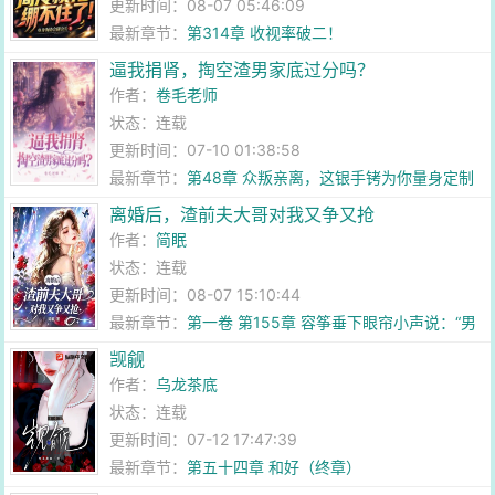
更新时间：08-07 05:46:09
最新章节：
第314章 收视率破二！
逼我捐肾，掏空渣男家底过分吗？
作者：
卷毛老师
状态：连载
更新时间：07-10 01:38:58
最新章节：
第48章 众叛亲离，这银手铐为你量身定制
离婚后，渣前夫大哥对我又争又抢
作者：
简眠
状态：连载
更新时间：08-07 15:10:44
最新章节：
第一卷 第155章 容筝垂下眼帘小声说：“男
女有别。”
觊觎
作者：
乌龙茶底
状态：连载
更新时间：07-12 17:47:39
最新章节：
第五十四章 和好（终章）