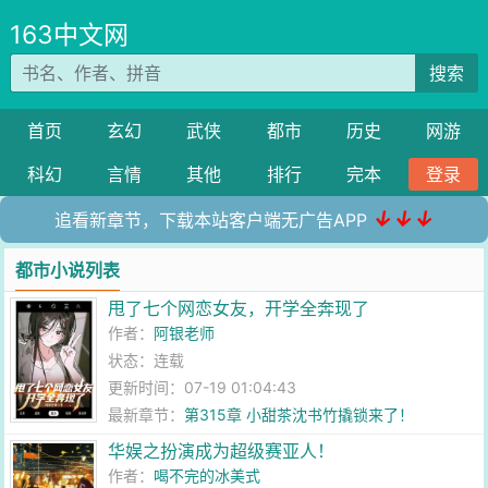
163中文网
搜索
首页
玄幻
武侠
都市
历史
网游
科幻
言情
其他
排行
完本
登录
↓↓↓
追看新章节，下载本站客户端无广告APP
都市小说列表
甩了七个网恋女友，开学全奔现了
作者：
阿银老师
状态：连载
更新时间：07-19 01:04:43
最新章节：
第315章 小甜茶沈书竹撬锁来了！
华娱之扮演成为超级赛亚人！
作者：
喝不完的冰美式