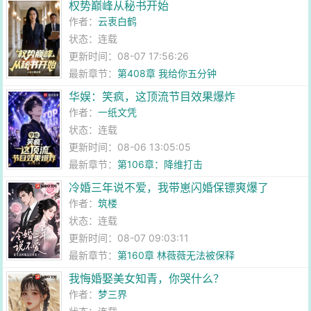
权势巅峰从秘书开始
作者：
云衷白鹤
状态：连载
更新时间：08-07 17:56:26
最新章节：
第408章 我给你五分钟
华娱：笑疯，这顶流节目效果爆炸
作者：
一纸文凭
状态：连载
更新时间：08-06 13:05:05
最新章节：
第106章：降维打击
冷婚三年说不爱，我带崽闪婚保镖爽爆了
作者：
筑楼
状态：连载
更新时间：08-07 09:03:11
最新章节：
第160章 林薇薇无法被保释
我悔婚娶美女知青，你哭什么？
作者：
梦三界