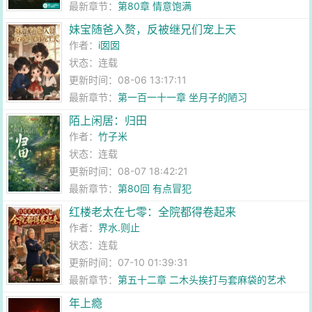
最新章节：
第80章 情意饱满
妹宝随爸入赘，反被继兄们宠上天
作者：
i囡囡
状态：连载
更新时间：08-06 13:17:11
最新章节：
第一百一十一章 坐月子的陋习
陌上闲居：归田
作者：
竹子米
状态：连载
更新时间：08-07 18:42:21
最新章节：
第80回 有点冒犯
红楼老太在七零：全院都得卷起来
作者：
界水.则止
状态：连载
更新时间：07-10 01:39:31
最新章节：
第五十二章 二木头挨打与套麻袋的艺术
年上瘾