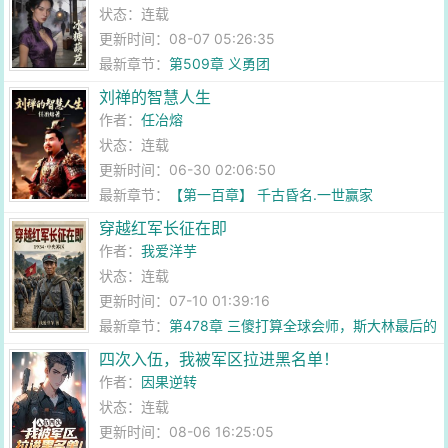
状态：连载
更新时间：08-07 05:26:35
最新章节：
第509章 义勇团
刘禅的智慧人生
作者：
任冶熔
状态：连载
更新时间：06-30 02:06:50
最新章节：
【第一百章】 千古昏名.一世赢家
穿越红军长征在即
作者：
我爱洋芋
状态：连载
更新时间：07-10 01:39:16
最新章节：
第478章 三傻打算全球会师，斯大林最后的
底牌！
四次入伍，我被军区拉进黑名单！
作者：
因果逆转
状态：连载
更新时间：08-06 16:25:05