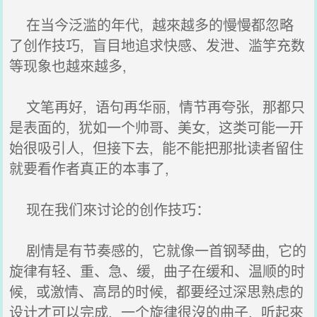
在当今泛滥的年代, 越來越多的慢慢都忽略
了创作技巧, 盲目地追求快感、发泄、滥竽充数
等现象也越來越多,
文笔再好, 语句再华丽, 情节再夸张, 那都只
是表面的, 犹如一个帅哥、美女, 这类可能一开
始很吸引人, 但接下去, 能不能把那批读者留住
就要看作者真正的本事了,
现在我们來讨论的创作技巧：
剧情是有节奏感的, 它就像一首钢琴曲, 它的
旋律有轻、重、急、缓, 曲子在缓和、温顺的时
候, 或激情、高昂的时候, 都要经过深思熟虑的
设计才可以完成, 一个旋律很沒的曲子, 听起來