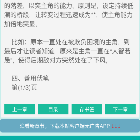
的落差, 以突主角的能力, 原则是, 设定持续低
潮的桥段, 让转变过程迅速成为**, 使主角能力
加倍地突显,
比如：原本一直处在被欺负困境的主角, 到
最后才让读者知道, 原來是主角一直在“大智若
愚”, 使得后期敌对方突然处在了下风,
四、善用伏笔
第(1/3)页
上一章
目录
存书签
下一章
追看新章节，下载本站客户端无广告APP
↓↓↓