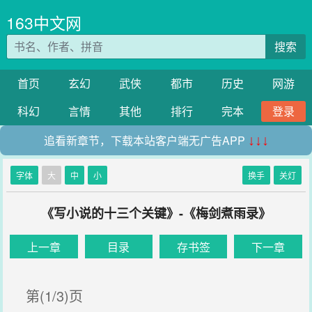
163中文网
搜索
首页
玄幻
武侠
都市
历史
网游
科幻
言情
其他
排行
完本
登录
追看新章节，下载本站客户端无广告APP
↓↓↓
字体
大
中
小
换手
关灯
《写小说的十三个关键》-《梅剑煮雨录》
上一章
目录
存书签
下一章
第(1/3)页