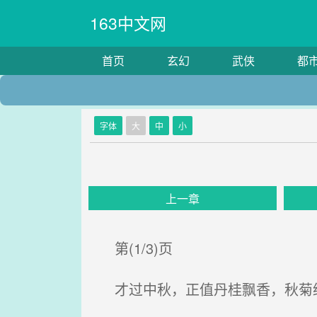
163中文网
首页
玄幻
武侠
都
字体
大
中
小
上一章
第(1/3)页
才过中秋，正值丹桂飘香，秋菊