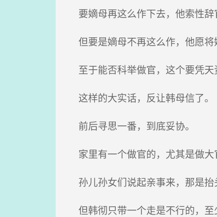
要嫡母再这么作下去，他索性辞官
但要是嫡母不再这么作，他愿将
至于能否科举做官，这个要凭天资
这样的大实话，反让韩母信了。
前后寻思一番，到底妥协。
家里有一个做官的，尤其是做大
孙儿孙女们说起亲事来，那是抬
但韩彻只带一个走是不行的，至