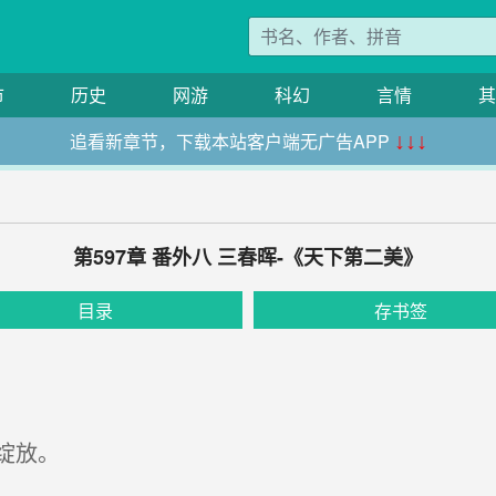
市
历史
网游
科幻
言情
其
追看新章节，下载本站客户端无广告APP
↓↓↓
第597章 番外八 三春晖-《天下第二美》
目录
存书签
绽放。