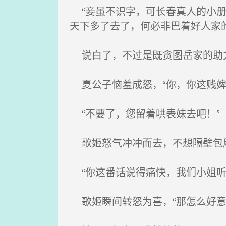
“妾虽不识字，可长春真人的小册
天下多了去了，何必非巴着好人家
说白了，不过是既贪图岳家的助力
夏公子恼羞成怒，“你，你这贱婢
“不要了，您留着哄表妹去吧！”
歌姬怒气冲冲而去，不想隔壁包
“你这番话说得痛快，我们小姐听
歌姬瞬间转怒为喜，“那怎么好意