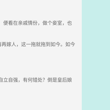
，便看在亲戚情份，做个妾室，也
再嫁人，这一拖就拖到如今。如今
自立自强，有何错处？倒是皇后娘