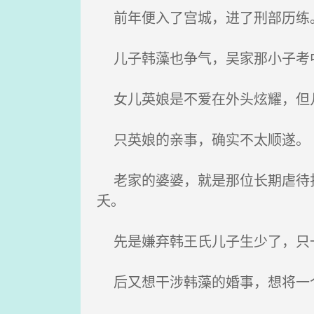
前年便入了宫城，进了刑部历练
儿子韩藻也争气，吴家那小子考
女儿英娘是不爱在外头炫耀，但几
只英娘的亲事，确实不太顺遂。
老家的婆婆，就是那位长期虐待打
夭。
先是嫌弃韩王氏儿子生少了，只
后又想干涉韩藻的婚事，想将一