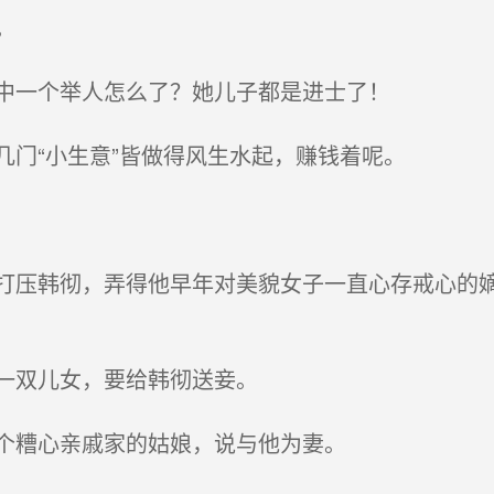
。
中一个举人怎么了？她儿子都是进士了！
门“小生意”皆做得风生水起，赚钱着呢。
压韩彻，弄得他早年对美貌女子一直心存戒心的嫡
一双儿女，要给韩彻送妾。
个糟心亲戚家的姑娘，说与他为妻。