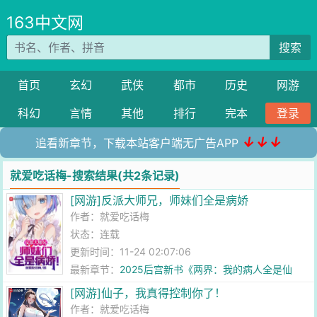
163中文网
搜索
首页
玄幻
武侠
都市
历史
网游
科幻
言情
其他
排行
完本
登录
↓↓↓
追看新章节，下载本站客户端无广告APP
就爱吃话梅-搜索结果(共2条记录)
[网游]反派大师兄，师妹们全是病娇
作者：
就爱吃话梅
状态：连载
更新时间：11-24 02:07:06
最新章节：
2025后宫新书《两界：我的病人全是仙
子？》
[网游]仙子，我真得控制你了！
作者：
就爱吃话梅