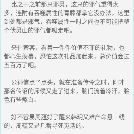
比之于之前那只邪灵，这只的邪气重得太
多，连附有吞噬属性的青藤都拿它没办法，这里
到处都是邪气，吞噬属性一时之间也不可能把整
个伏灵山的邪气都吸走吧。
来往宾客，看着一件件价值不菲的礼物，也
都心生羡慕，恐怕这次礼品加起来，总价值会过
五百万了吧。
公孙信点了点头，就在准备传令之时，刚才
那名传诏的斥候又走了进来，脑门流着冷汗，脸
色有些煞白。
好不容易周蕴好了醒来韩玥又难产命悬一线
的，周蕴又是几番寻死觅活的。