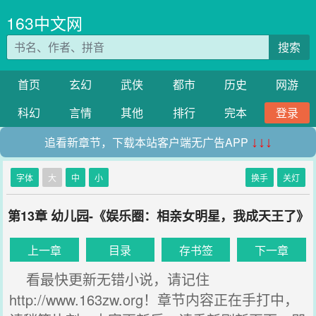
163中文网
搜索
首页
玄幻
武侠
都市
历史
网游
科幻
言情
其他
排行
完本
登录
追看新章节，下载本站客户端无广告APP
↓↓↓
字体
大
中
小
换手
关灯
第13章 幼儿园-《娱乐圈：相亲女明星，我成天王了》
上一章
目录
存书签
下一章
看最快更新无错小说，请记住
http://www.163zw.org！章节内容正在手打中，