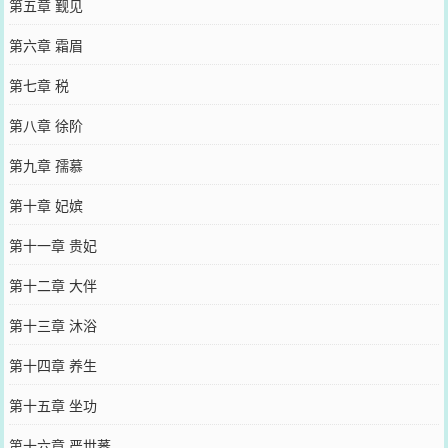
第五章 觐见
第六章 霜眉
第七章 税
第八章 徐阶
第九章 孺慕
第十章 妃嫔
第十一章 贵妃
第十二章 大伴
第十三章 沐浴
第十四章 养生
第十五章 坐功
第十六章 严世蕃