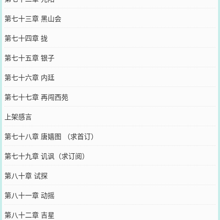
第七十三章 黑山会
第七十四章 拢
第七十五章 银子
第七十六章 内廷
第七十七章 再闯西苑
上架感言
第七十八章 唐嬉图 （求首订）
第七十九章 讥讽（求订阅）
第八十章 试探
第八十一章 动摇
第八十二章 吉星