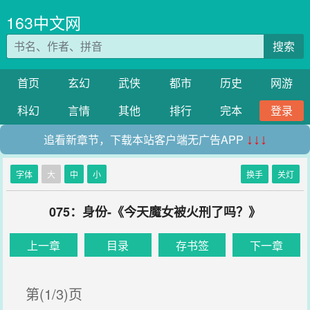
163中文网
搜索
首页
玄幻
武侠
都市
历史
网游
科幻
言情
其他
排行
完本
登录
追看新章节，下载本站客户端无广告APP
↓↓↓
字体
大
中
小
换手
关灯
075：身份-《今天魔女被火刑了吗？》
上一章
目录
存书签
下一章
第(1/3)页