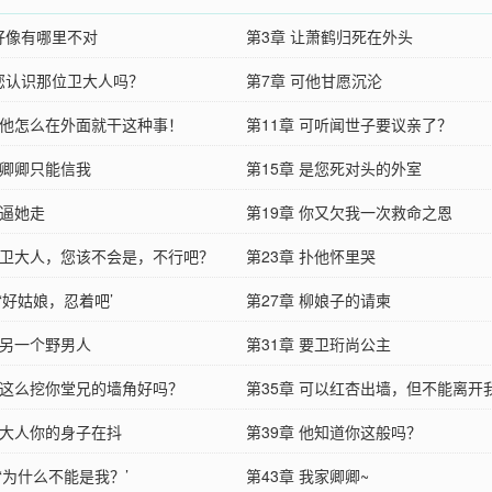
 好像有哪里不对
第3章 让萧鹤归死在外头
 您认识那位卫大人吗？
第7章 可他甘愿沉沦
章 他怎么在外面就干这种事！
第11章 可听闻世子要议亲了？
 卿卿只能信我
第15章 是您死对头的外室
 逼她走
第19章 你又欠我一次救命之恩
章 卫大人，您该不会是，不行吧？
第23章 扑他怀里哭
 ‘好姑娘，忍着吧’
第27章 柳娘子的请柬
 另一个野男人
第31章 要卫珩尚公主
章 这么挖你堂兄的墙角好吗？
第35章 可以红杏出墙，但不能离开
章 大人你的身子在抖
第39章 他知道你这般吗？
 ‘为什么不能是我？’
第43章 我家卿卿~