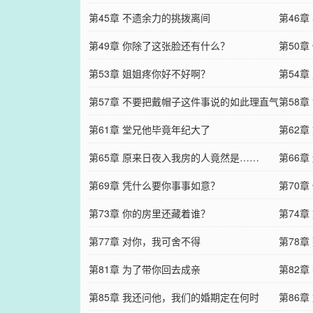
第45章 不遗余力的挑拨离间
第46
第49章 你除了这张脸还有什么？
第50
第53章 姐姐疼你好不好啊？
第54章
第57章 不要把戴帽子这件事说的如此理直气
第58
壮！
第61章 堂兄他毕竟年纪大了
第62
第65章 原来日夜入我房的人竟然是……
第66章
第69章 凭什么要你事事如意？
第70章
第73章 你的房里还藏着谁？
第74
第77章 对你，我可舍不得
第78
第81章 为了带你回去成亲
第82章
第85章 我还问他，我们的婚期定在何时
第86章