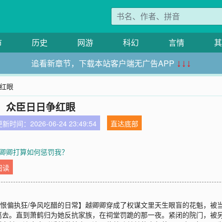
市
历史
网游
科幻
言情
其
追看新章节，下载本站客户端无广告APP
↓↓↓
争红眼
，众臣日日争红眼
新时间：2026-06-24 23:49:54
直达底部
章 卿卿打算如何惩罚我？
阅读
×纯恨偏执狂/争风吃醋的日常】越卿卿穿成了权谋文里天生眼盲的花魁，
离去。直到萧鹤归为她反抗家族，在祠堂罚跪的那一夜。紧闭的院门，被