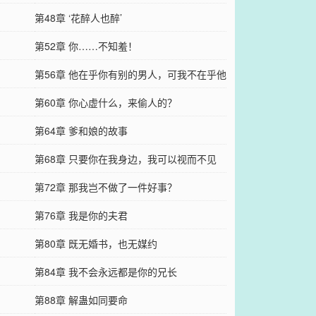
第48章 ‘花醉人也醉’
第52章 你……不知羞！
第56章 他在乎你有别的男人，可我不在乎他
的存在
第60章 你心虚什么，来偷人的？
第64章 爹和娘的故事
第68章 只要你在我身边，我可以视而不见
第72章 那我岂不做了一件好事？
第76章 我是你的夫君
第80章 既无婚书，也无媒约
第84章 我不会永远都是你的兄长
第88章 解蛊如同要命