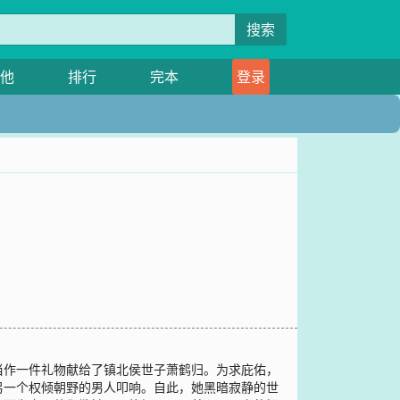
搜索
他
排行
完本
登录
被当作一件礼物献给了镇北侯世子萧鹤归。为求庇佑，
另一个权倾朝野的男人叩响。自此，她黑暗寂静的世