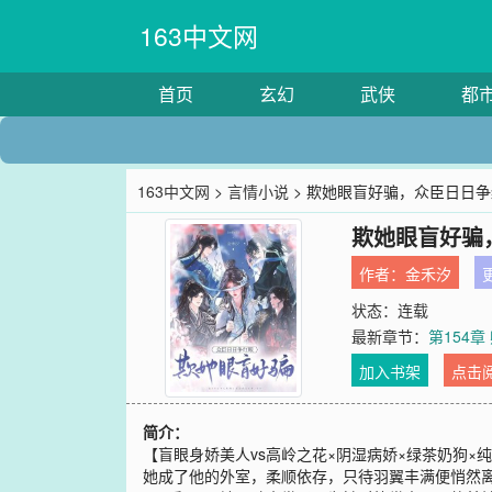
163中文网
首页
玄幻
武侠
都
163中文网
>
言情小说
> 欺她眼盲好骗，众臣日日
欺她眼盲好骗
作者：
金禾汐
更
状态：连载
最新章节：
第154
加入书架
点击
简介：
【盲眼身娇美人vs高岭之花×阴湿病娇×绿茶奶狗
她成了他的外室，柔顺依存，只待羽翼丰满便悄然