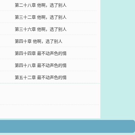
第二十八章 他啊，选了别人
第三十二章 他啊，选了别人
第三十六章 他啊，选了别人
第四十章 他啊，选了别人
第四十四章 最不动声色的情
第四十八章 最不动声色的情
第五十二章 最不动声色的情