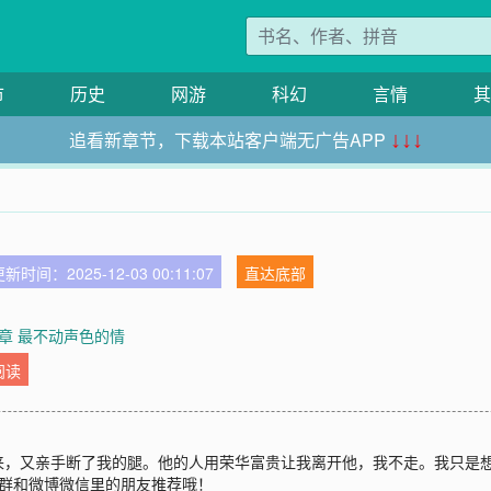
市
历史
网游
科幻
言情
其
追看新章节，下载本站客户端无广告APP
↓↓↓
新时间：2025-12-03 00:11:07
直达底部
章 最不动声色的情
阅读
来，又亲手断了我的腿。他的人用荣华富贵让我离开他，我不走。我只是
Q群和微博微信里的朋友推荐哦！