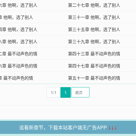
六章 他啊，选了别人
第二十七章 他啊，选了别人
章 他啊，选了别人
第三十一章 他啊，选了别人
四章 他啊，选了别人
第三十五章 他啊，选了别人
八章 他啊，选了别人
第三十九章 他啊，选了别人
二章 最不动声色的情
第四十三章 最不动声色的情
六章 最不动声色的情
第四十七章 最不动声色的情
章 最不动声色的情
第五十一章 最不动声色的情
1/1
1
追看新章节，下载本站客户端无广告APP
↓↓↓