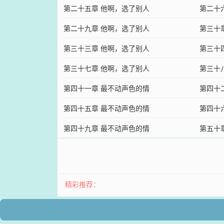
第二十五章 他啊，选了别人
第二十
第二十九章 他啊，选了别人
第三十
第三十三章 他啊，选了别人
第三十
第三十七章 他啊，选了别人
第三十
第四十一章 最不动声色的情
第四十
第四十五章 最不动声色的情
第四十
第四十九章 最不动声色的情
第五十
精彩推荐：