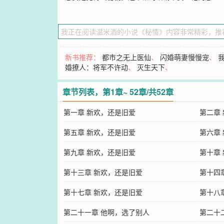
新书推荐：
都市之无上医仙
、
闪婚萌妻慢慢宠
、
婚撩人：将军不许动
、
灭生天下
、
章节列表，第1章~ 52章/共52章
第一章 新欢，还是旧爱
第二章
第五章 新欢，还是旧爱
第六章
第九章 新欢，还是旧爱
第十章
第十三章 新欢，还是旧爱
第十四
第十七章 新欢，还是旧爱
第十八
第二十一章 他啊，选了别人
第二十