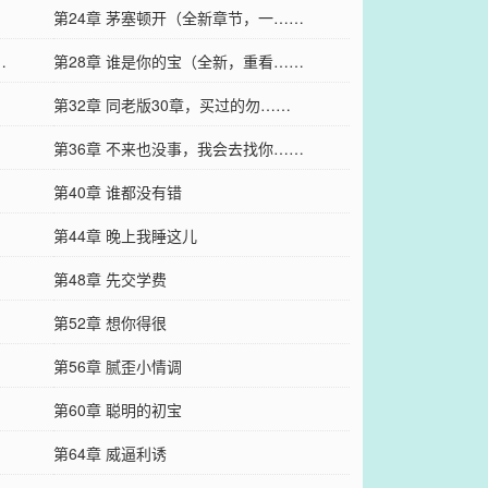
第24章 茅塞顿开（全新章节，一……
…
第28章 谁是你的宝（全新，重看……
第32章 同老版30章，买过的勿……
第36章 不来也没事，我会去找你……
第40章 谁都没有错
第44章 晚上我睡这儿
第48章 先交学费
第52章 想你得很
第56章 腻歪小情调
第60章 聪明的初宝
第64章 威逼利诱