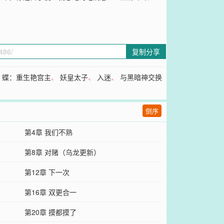
复制分享
、
蝶：重生艳宫主
、
妖皇太子
、
入迷
、
与黑暗神交换
倒序
第4章 我们不熟
第8章 对赌（乌龙更新）
第12章 下一次
第16章 双更合一
第20章 摸都摸了