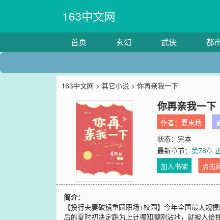
163中文网
首页
玄幻
武侠
都
163中文网
>
其它小说
> 你再亲我一下
你再亲我一下
作者：
夏末秋
更
状态：完本
最新章节：
第78章
加入书架
点击
简介：
【投行夫妻破镜重圆职场+校园】今年全国最大规模
后的夏时初决定跑为上计哪知脚刚沾地，就被人给