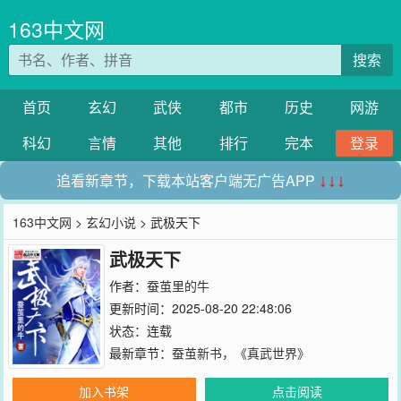
163中文网
搜索
首页
玄幻
武侠
都市
历史
网游
科幻
言情
其他
排行
完本
登录
追看新章节，下载本站客户端无广告APP
↓↓↓
163中文网
>
玄幻小说
> 武极天下
武极天下
作者：
蚕茧里的牛
更新时间：2025-08-20 22:48:06
状态：连载
最新章节：
蚕茧新书，《真武世界》
加入书架
点击阅读