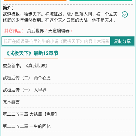
简介：
武道极致，独步天下。神域征战，魔方坠落人间，被一个立志
修武的少年偶然得到。在这个天才云集的大陆，他不是天才，
但却屡屡终结天才的神话。在这个职业大师凤毛麟角的大陆，他博采
其它作品：
真武世界
/
天道编辑器
/
众长，登峰造极。炼药宗师？炼器匠神？铭文师？阵法师？这些都过
时了，真正强悍的生活职业是这片大陆从来没出现过，只有我一人懂
复制分享
得的职业。
您要是觉得《
武极天下
》还不错的话请不要忘记向您QQ群和微博微信
《武极天下》最新12章节
里的朋友推荐哦！
蚕茧新书，《真武世界》
武极后传（二） 两个心愿
武极后传（一） 人皇界
完本感言
第二二五三章 大结局【免费】
第二二五二章 一生的回忆